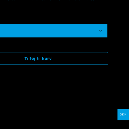

Tilføj til kurv
DKK