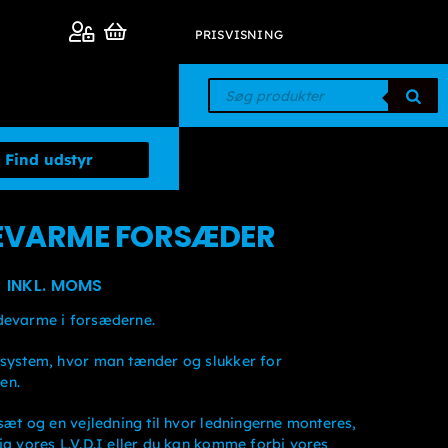
PRISVISNING
Products
search
DEVARME FORSÆDER
Prisinterval:
5
INKL. MOMS
kr. 10.000kr. 8.000
devarme i forsæderne.
til
 system, hvor man tænder og slukker for
kr. 15.625kr. 12.500
en.
lsæt og en vejledning til hvor ledningerne monteres,
ia vores L.V.D.I eller du kan komme forbi vores