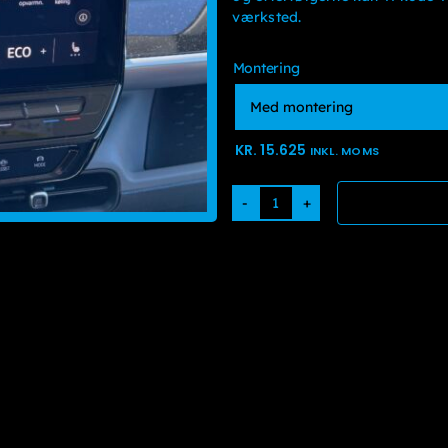
værksted.
Montering
KR.
15.625
INKL. MOMS
VW
ID3
-
Sædevarme
forsæder
antal