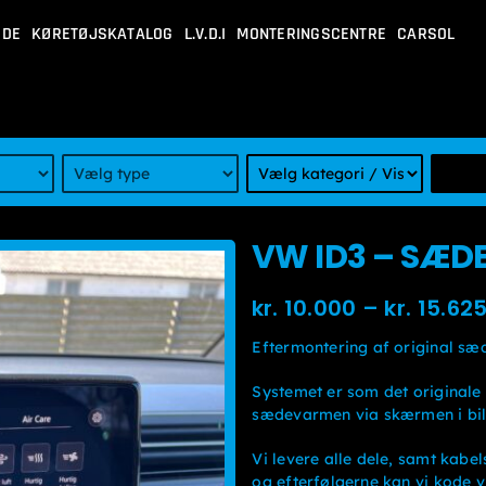
IDE
KØRETØJSKATALOG
L.V.D.I
MONTERINGSCENTRE
CARSOL
VW ID3 – SÆ
kr.
10.000
–
kr.
15.62
Eftermontering af original sæ
Systemet er som det originale
sædevarmen via skærmen i bil
Vi levere alle dele, samt kabe
og efterfølgerne kan vi kode v