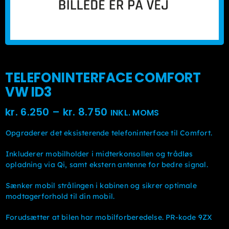
TELEFONINTERFACE COMFORT
VW ID3
Prisinterval:
kr.
6.250
–
kr.
8.750
INKL. MOMS
kr. 6.250kr. 5.000
Opgraderer det eksisterende telefoninterface til Comfort.
til
Inkluderer mobilholder i midterkonsollen og trådløs
kr. 8.750kr. 7.000
opladning via Qi, samt ekstern antenne for bedre signal.
Sænker mobil strålingen i kabinen og sikrer optimale
modtagerforhold til din mobil.
Forudsætter at bilen har mobilforberedelse. PR-kode 9ZX