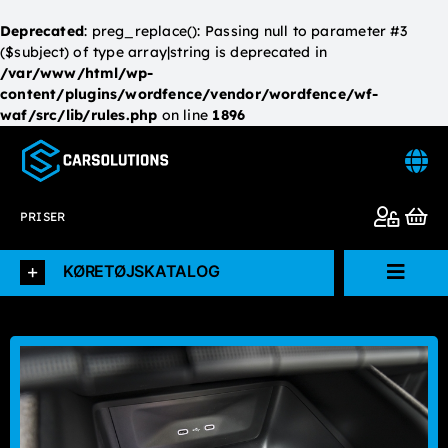
Deprecated
: preg_replace(): Passing null to parameter #3
($subject) of type array|string is deprecated in
/var/www/html/wp-
content/plugins/wordfence/vendor/wordfence/wf-
waf/src/lib/rules.php
on line
1896
Skip
to
content
PRISER
KØRETØJSKATALOG
Toggl
Navig
Forside
Køretøjskatalog
L.V.D.I