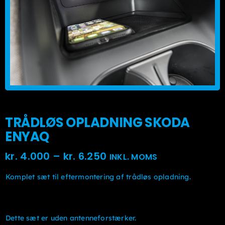
Monteringscentre
Carsol
TRÅDLØS OPLADNING SKODA
ENYAQ
Prisinterval:
kr.
4.000
–
kr.
6.250
INKL. MOMS
kr. 4.000kr. 3.200
Komplet sæt til eftermontering af trådløs opladning.
til
kr. 6.250kr. 5.000
Dette sæt er uden antenneforstærker.