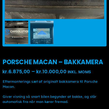
PORSCHE MACAN – BAKKAMERA
Prisinterval:
kr.
6.875,00
–
kr.
10.000,00
INKL. MOMS
kr.6.875,00kr.5.
Eftermonterings sæt af originalt bakkamera til Porsche
til
Macan.
kr.10.000,00kr.8
Giver visning så snart bilen begynder at bakke, og slår
automatisk fra når man kører fremad.