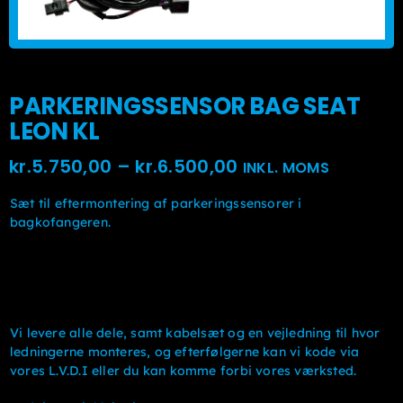
PARKERINGSSENSOR BAG SEAT
LEON KL
Prisinterval:
kr.
5.750,00
–
kr.
6.500,00
INKL. MOMS
kr.5.750,00kr.4.6
Sæt til eftermontering af parkeringssensorer i
til
bagkofangeren.
kr.6.500,00kr.5.2
Vi levere alle dele, samt kabelsæt og en vejledning til hvor
ledningerne monteres, og efterfølgerne kan vi kode via
vores L.V.D.I eller du kan komme forbi vores værksted.