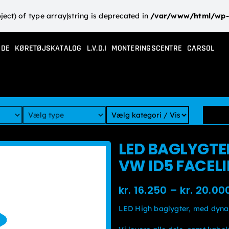
ject) of type array|string is deprecated in
/var/www/html/wp-c
IDE
KØRETØJSKATALOG
L.V.D.I
MONTERINGSCENTRE
CARSOL
LED BAGLYGTE
VW ID5 FACELI
kr.
16.250
–
kr.
20.00
LED High baglygter, med dyna