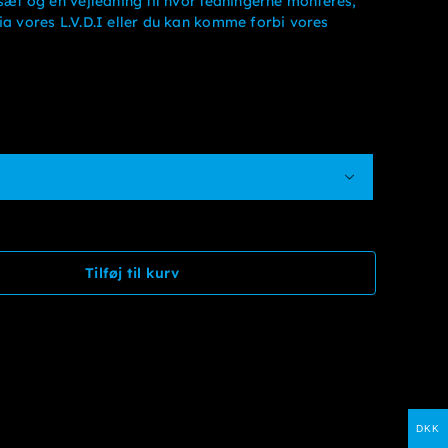
lsæt og en vejledning til hvor ledningerne monteres,
kr. 20.000kr. 16.000
ia vores L.V.D.I eller du kan komme forbi vores

Tilføj til kurv
DKK