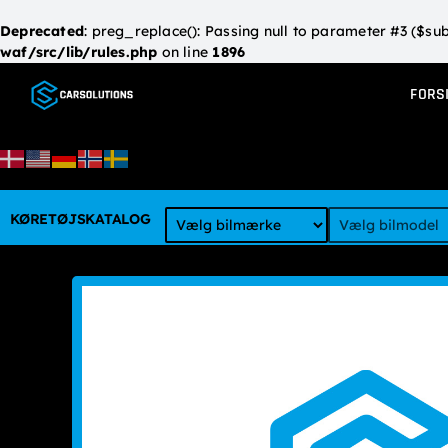
Deprecated
: preg_replace(): Passing null to parameter #3 ($sub
waf/src/lib/rules.php
on line
1896
Skip
to
FORS
content
KØRETØJSKATALOG