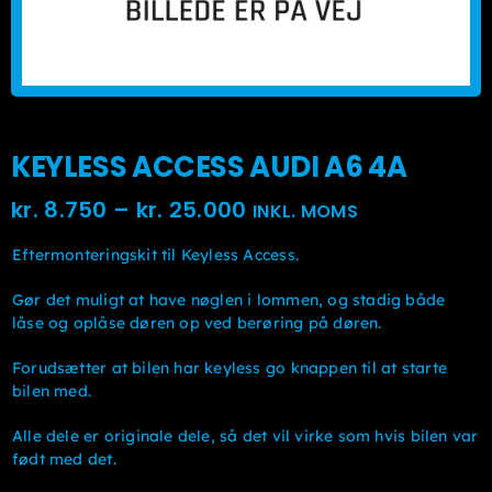
KEYLESS ACCESS AUDI A6 4A
Prisinterval:
kr.
8.750
–
kr.
25.000
INKL. MOMS
kr. 8.750kr. 7.000
Eftermonteringskit til Keyless Access.
til
Gør det muligt at have nøglen i lommen, og stadig både
kr. 25.000kr. 20.000
låse og oplåse døren op ved berøring på døren.
Forudsætter at bilen har keyless go knappen til at starte
bilen med.
Alle dele er originale dele, så det vil virke som hvis bilen var
født med det.