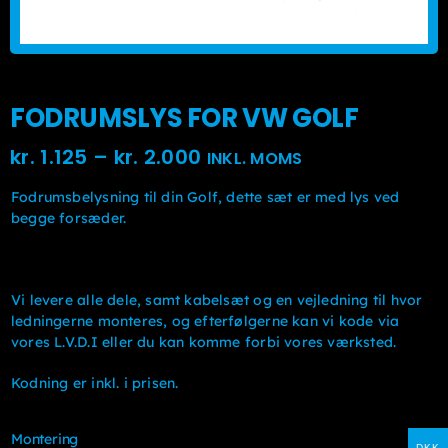
FODRUMSLYS FOR VW GOLF
Prisinterval:
kr.
1.125
–
kr.
2.000
INKL. MOMS
kr. 1.125kr. 900
Fodrumsbelysning til din Golf, dette sæt er med lys ved
til
begge forsæder.
kr. 2.000kr. 1.600
Vi levere alle dele, samt kabelsæt og en vejledning til hvor
ledningerne monteres, og efterfølgerne kan vi kode via
vores L.V.D.I eller du kan komme forbi vores værksted.
Kodning er inkl. i prisen.
Montering
DKK