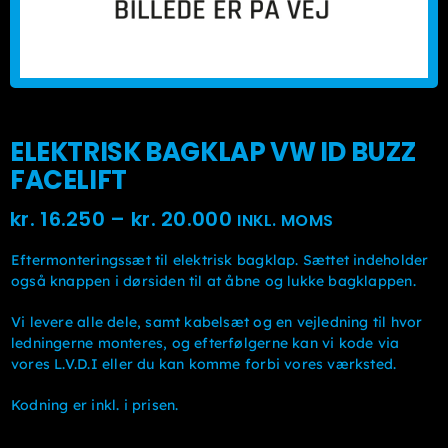
ELEKTRISK BAGKLAP VW ID BUZZ
FACELIFT
Prisinterval:
kr.
16.250
–
kr.
20.000
INKL. MOMS
kr. 16.250kr. 13.000
Eftermonteringssæt til elektrisk bagklap. Sættet indeholder
til
også knappen i dørsiden til at åbne og lukke bagklappen.
kr. 20.000kr. 16.000
Vi levere alle dele, samt kabelsæt og en vejledning til hvor
ledningerne monteres, og efterfølgerne kan vi kode via
vores L.V.D.I eller du kan komme forbi vores værksted.
Kodning er inkl. i prisen.