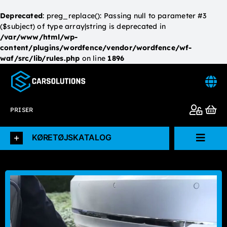
Deprecated
: preg_replace(): Passing null to parameter #3
($subject) of type array|string is deprecated in
/var/www/html/wp-
content/plugins/wordfence/vendor/wordfence/wf-
waf/src/lib/rules.php
on line
1896
Skip
to
content
PRISER
KØRETØJSKATALOG
Toggl
Navig
Forside
Køretøjskatalog
L.V.D.I