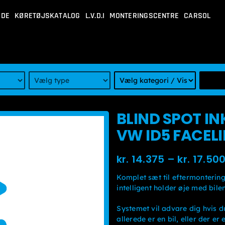
IDE
KØRETØJSKATALOG
L.V.D.I
MONTERINGSCENTRE
CARSOL
BLIND SPOT IN
VW ID5 FACELI
kr.
14.375
–
kr.
17.50
Komplet sæt til eftermontering
intelligent holder øje med bile
Systemet vil advare dig hvis d
allerede er en bil, eller der er 