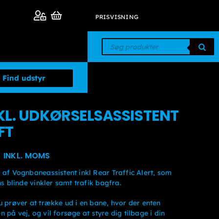
PRISVISNING
Products
search
KL. UDKØRSELSASSISTENT
FT
Prisinterval:
0
INKL. MOMS
kr. 14.375kr. 11.500
 af Vognbaneassistent inkl Rear Traffic Alert, som
til
ns blinde vinkler samt trafik bagfra.
kr. 17.500kr. 14.000
u prøver at trække ud i en bane, hvor der enten
en på vej, og vil forsøge at styre dig tilbage i din