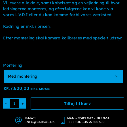
Vi levere alle dele, samt kabelsæt og en vejledning til hvor
ledningerne monteres, og efterfølgerne kan vi kode via
vores L.V.D.I eller du kan komme forbi vores værksted.
Kodning er inkl. i prisen.
Efter montering skal kamera kalibreres med specielt udstyr.
Montering

KR.
7.500,00
INKL. MOMS
Tilføj til kurv
Bakkamera
Skoda
Kamiq
E-MAIL
MAN – TORS 9-17 – FRE 9-14
INFO@CARSOL.DK
TELEFON +45 25 500 500
antal