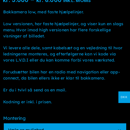
kr.
5.000
–
kr.
6.000
INKL. MOMS
kr. 5.000kr. 4.000
Bakkamera low, med faste hjælpelinjer.
til
Low versionen, har faste hjælpelinjer, og viser kun en slags
kr. 6.000kr. 4.800
menu. Hvor imod high versionen har flere forskellige
visninger af billedet.
Vi levere alle dele, samt kabelsæt og en vejledning til hvor
ledningerne monteres, og efterfølgerne kan vi kode via
vores L.V.D.I eller du kan komme forbi vores værksted.
Forudsætter bilen har en radio med navigation eller app-
connect, da bilen ellers ikke er klar til bakkamera.
Er du i tvivl så send os en mail.
DKK
Kodning er inkl. i prisen.
Montering
