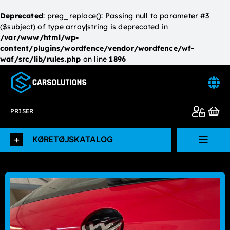
Deprecated
: preg_replace(): Passing null to parameter #3
($subject) of type array|string is deprecated in
/var/www/html/wp-
content/plugins/wordfence/vendor/wordfence/wf-
waf/src/lib/rules.php
on line
1896
Skip
to
content
PRISER
KØRETØJSKATALOG
Toggl
Navig
Forside
Køretøjskatalog
L.V.D.I