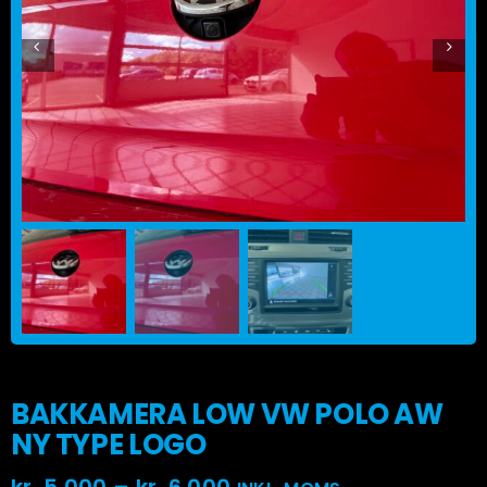
Monteringscentre
Carsol
BAKKAMERA LOW VW POLO AW
NY TYPE LOGO
Prisinterval: