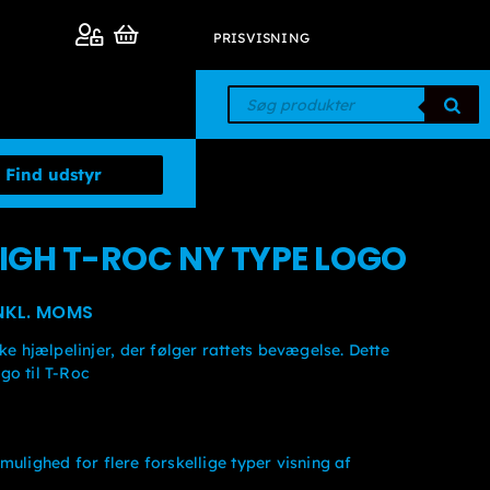
PRISVISNING
Products
search
GH T-ROC NY TYPE LOGO
risinterval:
NKL. MOMS
r. 5.625kr. 4.500
hjælpelinjer, der følger rattets bevægelse. Dette
l
go til T-Roc
r. 6.500kr. 5.200
mulighed for flere forskellige typer visning af