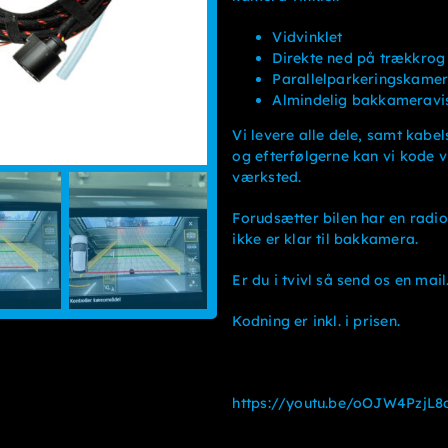
Vidvinklet
Direkte ned på trækkrog
Parallelparkeringskame
Almindelig bakkameravis
Vi levere alle dele, samt kabe
og efterfølgerne kan vi kode v
værksted.
Forudsætter bilen har en radio
ikke er klar til bakkamera.
Er du i tvivl så send os en mail
Kodning er inkl. i prisen.
https://youtu.be/oOJW4PzjL8