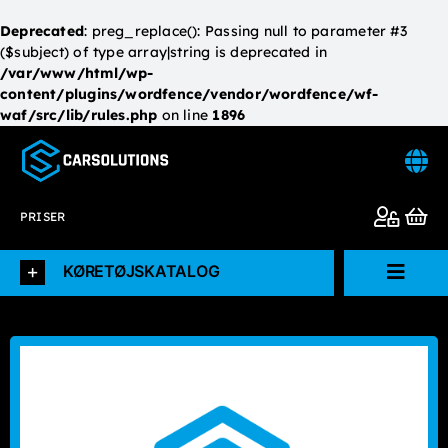
Deprecated
: preg_replace(): Passing null to parameter #3
($subject) of type array|string is deprecated in
/var/www/html/wp-
content/plugins/wordfence/vendor/wordfence/wf-
waf/src/lib/rules.php
on line
1896
Skip
to
content
PRISER
KØRETØJSKATALOG
Toggl
Navig
Forside
Køretøjskatalog
L.V.D.I