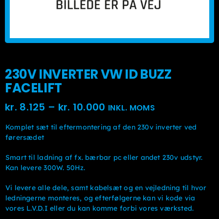
230V INVERTER VW ID BUZZ
FACELIFT
Prisinterval:
kr.
8.125
–
kr.
10.000
INKL. MOMS
kr. 8.125kr. 6.500
Komplet sæt til eftermontering af den 230v inverter ved
til
førersædet
kr. 10.000kr. 8.000
Smart til ladning af fx. bærbar pc eller andet 230v udstyr.
Kan levere 300W. 50Hz.
Vi levere alle dele, samt kabelsæt og en vejledning til hvor
ledningerne monteres, og efterfølgerne kan vi kode via
vores L.V.D.I eller du kan komme forbi vores værksted.